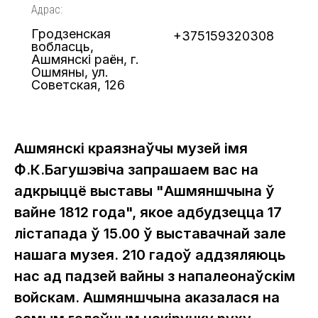
Адрас:
Гродзенская
+375159320308
вобласць,
Ашмянскі раён, г.
Ошмяны, ул.
Советская, 126
Ашмянскі краязнаўчы музей імя
Ф.К.Багушэвіча запрашаем вас на
адкрыццё выставы "Ашмяншчына ў
вайне 1812 года", якое адбудзецца 17
лістапада ў 15.00 ў выставачнай зале
нашага музея. 210 гадоў аддзяляюць
нас ад падзей вайны з напалеонаўскім
войскам. Ашмяншчына аказалася на