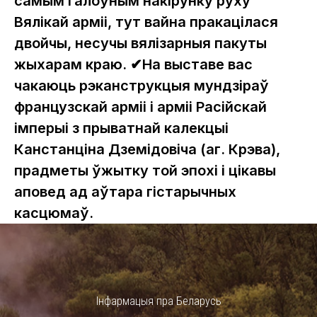
самым галоўным накірунку руху
Вялікай арміі, тут вайна пракацілася
двойчы, несучы вялізарныя пакуты
жыхарам краю. ✔На выставе вас
чакаюць рэканструкцыя мундзіраў
французскай арміі і арміі Расійскай
імперыі з прыватнай калекцыі
Канстанціна Дземідовіча (аг. Крэва),
прадметы ўжытку той эпохі і цікавы
аповед ад аўтара гістарычных
касцюмаў.
Інфармацыя пра Беларусь