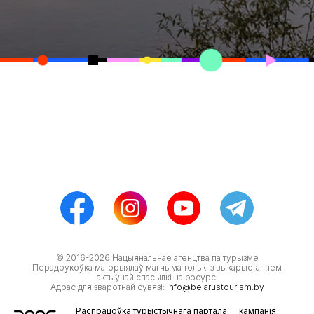
© 2016-2026 Нацыянальнае агенцтва па турызме
Перадрукоўка матэрыялаў магчыма толькі з выкарыстаннем
актыўнай спасылкі на рэсурс.
Адрас для зваротнай сувязі:
info@belarustourism.by
Распрацоўка турыстычнага партала
кампанія