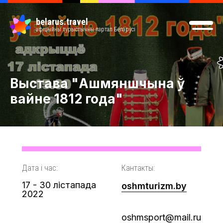
belarus.travel
афіцыйны турыстычны партал Беларусі
Выстава "Ашмяншчына ў
вайне 1812 года"
Дата і час:
Кантакты:
17 - 30 лістапада
oshmturizm.by
2022
oshmsport@mail.ru