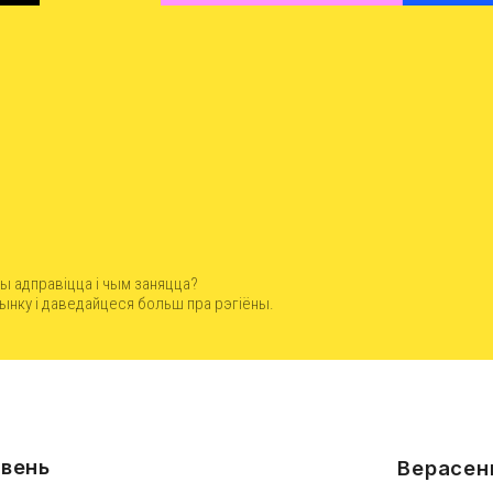
ы адправіцца і чым заняцца?
нку і даведайцеся больш пра рэгіёны.