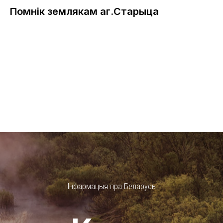
Помнік землякам аг.Старыца
Інфармацыя пра Беларусь