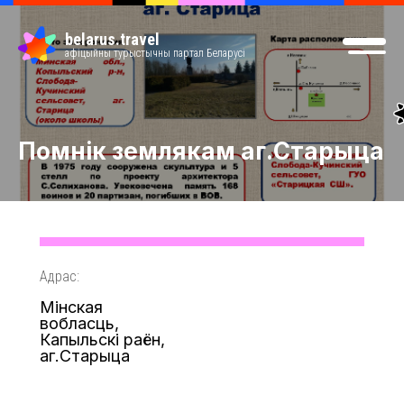
belarus.travel
афіцыйны турыстычны партал Беларусі
Помнік землякам аг.Старыца
Адрас:
Мінская
вобласць,
Капыльскі раён,
аг.Старыца