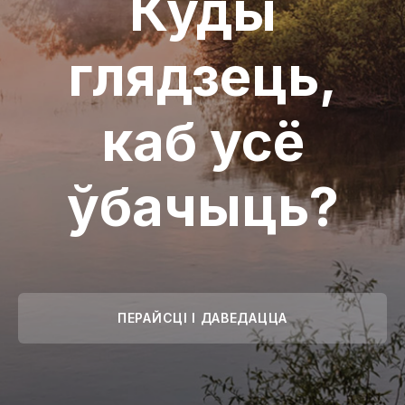
Куды
глядзець,
каб усё
ўбачыць?
ПЕРАЙСЦІ І ДАВЕДАЦЦА