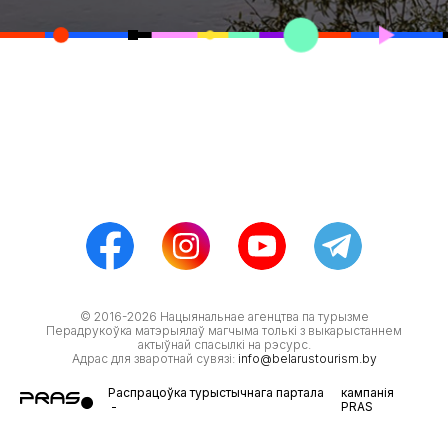
© 2016-2026 Нацыянальнае агенцтва па турызме
Перадрукоўка матэрыялаў магчыма толькі з выкарыстаннем
актыўнай спасылкі на рэсурс.
Адрас для зваротнай сувязі:
info@belarustourism.by
Распрацоўка турыстычнага партала
кампанія
-
PRAS