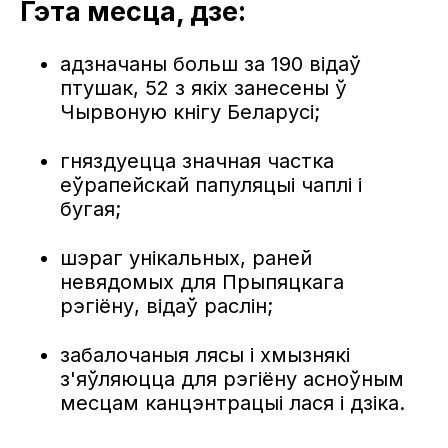
Гэта месца, дзе:
адзначаны больш за 190 відаў
птушак, 52 з якіх занесены ў
Чырвоную кнігу Беларусі;
гняздуецца значная частка
еўрапейскай папуляцыі чаплі і
бугая;
шэраг унікальных, раней
невядомых для Прыпяцкага
рэгіёну, відаў раслін;
забалочаныя лясы і хмызнякі
з'яўляюцца для рэгіёну асноўным
месцам канцэнтрацыі лася і дзіка.