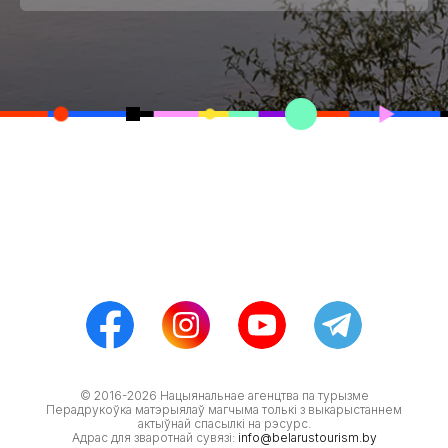
© 2016-2026 Нацыянальнае агенцтва па турызме
Перадрукоўка матэрыялаў магчыма толькі з выкарыстаннем
актыўнай спасылкі на рэсурс.
Адрас для зваротнай сувязі:
info@belarustourism.by