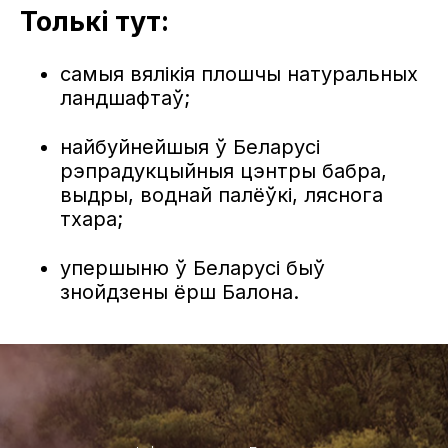
Толькі тут:
самыя вялікія плошчы натуральных
ландшафтаў;
найбуйнейшыя ў Беларусі
рэпрадукцыйныя цэнтры бабра,
выдры, воднай палёўкі, ляснога
тхара;
упершыню ў Беларусі быў
знойдзены ёрш Балона.