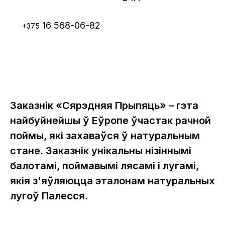
16 568-06-82
+375
Заказнік «Сярэдняя Прыпяць» – гэта
найбуйнейшы ў Еўропе ўчастак рачной
поймы, які захаваўся ў натуральным
стане. Заказнік унікальны нізіннымі
балотамі, поймавымі лясамі і лугамі,
якія з'яўляюцца эталонам натуральных
лугоў Палесся.