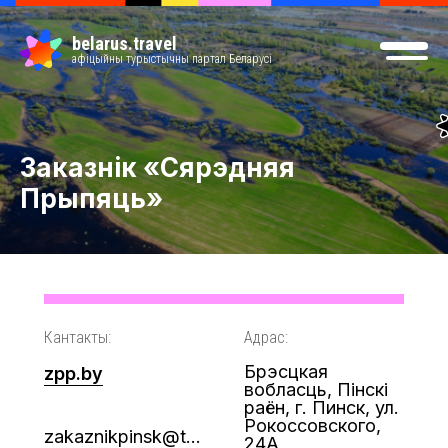
belarus.travel
афіцыйны турыстычны партал Беларусі
Заказнік «Сярэдняя
Прыпяць»
Кантакты:
Адрас:
Брэсцкая
zpp.by
вобласць, Пінскі
раён, г. Пинск, ул.
Рокоссовского,
zakaznikpinsk@tut.by
24А