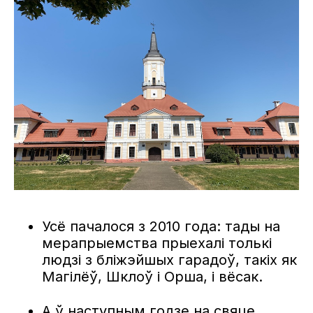
Усё пачалося з 2010 года: тады на
мерапрыемства прыехалі толькі
людзі з бліжэйшых гарадоў, такіх як
Магілёў, Шклоў і Орша, і вёсак.
А ў наступным годзе на свяце