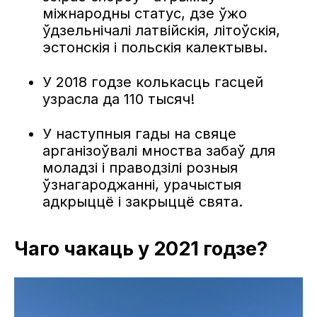
міжнародны статус, дзе ўжо
ўдзельнічалі латвійскія, літоўскія,
эстонскія і польскія калектывы.
У 2018 годзе колькасць гасцей
узрасла да 110 тысяч!
У наступныя гады на свяце
арганізоўвалі мноства забаў для
моладзі і праводзілі розныя
ўзнагароджанні, урачыстыя
адкрыццё і закрыццё свята.
Чаго чакаць у 2021 годзе?