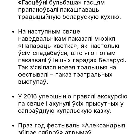
«Гасцёўні бульбаша» гасцям
прапаноўвалі пакаштаваць
традыцыйную беларускую кухню.
На наступным свяце
наведвальнікам паказалі мюзікл
«Папараць-кветка», які настолькі
ўсім спадабаўся, што яго потым
паказвалі ў іншых гарадах Беларусі.
Так з’явілася новая традыцыя на
фестывалі – паказ тэатральных
выступаў.
У 2016 упершыню правялі экскурсію
па свяце і акунулі ўсіх прысутных у
сапраўдную купальскую казку.
Праз год фестываль «Александрыя
збірае сяброў» атрымаў