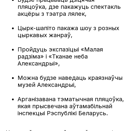
пляцоўка, дзе пакажуць спектакль
акцёры з тэатра лялек,
Цырк-шапіто пакажа шоу з розных
цыркавых жанраў,
Пройдуць экспазіцыі «Малая
радзіма» і «Тканае неба
Александрыі»,
Можна будзе наведаць краязнаўчы
музей Александрыі,
Арганізавана тэматычная пляцоўка,
якая прысвечана аўтамабільнай
інспекцыі Рэспублікі Беларусь.