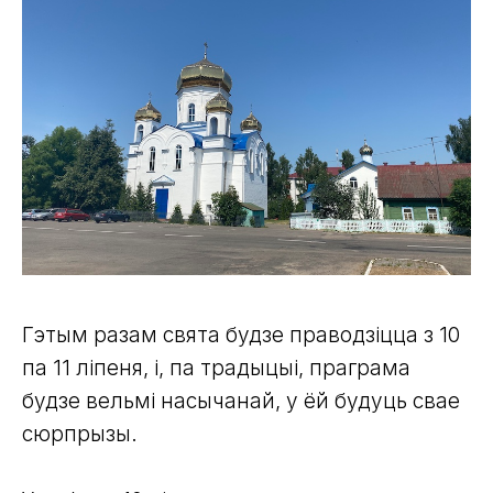
Гэтым разам свята будзе праводзіцца з 10
па 11 ліпеня, і, па традыцыі, праграма
будзе вельмі насычанай, у ёй будуць свае
сюрпрызы.