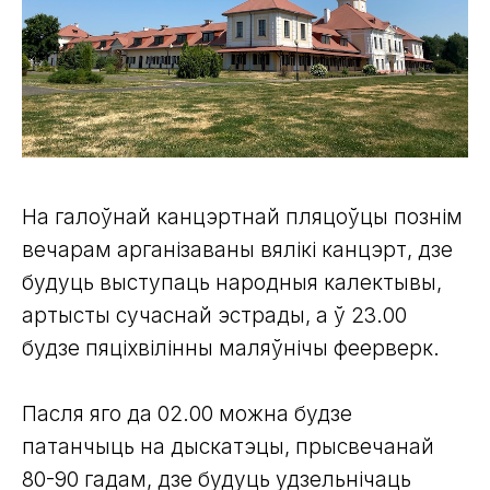
На галоўнай канцэртнай пляцоўцы познім
вечарам арганізаваны вялікі канцэрт, дзе
будуць выступаць народныя калектывы,
артысты сучаснай эстрады, а ў 23.00
будзе пяціхвілінны маляўнічы феерверк.
Пасля яго да 02.00 можна будзе
патанчыць на дыскатэцы, прысвечанай
80-90 гадам, дзе будуць удзельнічаць