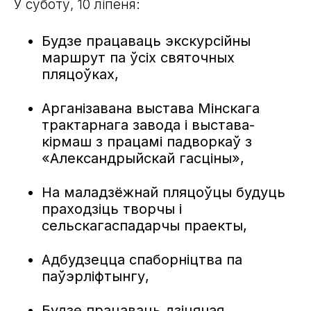
У суботу, 10 ліпеня:
Будзе працаваць экскурсійны
маршрут па ўсіх святочных
пляцоўках,
Арганізавана выстава Мінскага
трактарнага завода і выстава-
кірмаш з працамі падворкаў з
«Александрыйскай гасціны»,
На маладзёжнай пляцоўцы будуць
праходзіць творчы і
сельскагаспадарчы праекты,
Адбудзецца спаборніцтва па
паўэрліфтынгу,
Будзе працаваць дзіцячая