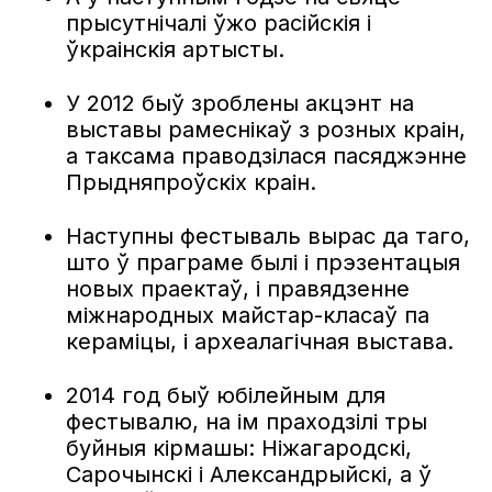
прысутнічалі ўжо расійскія і
ўкраінскія артысты.
У 2012 быў зроблены акцэнт на
выставы рамеснікаў з розных краін,
а таксама праводзілася пасяджэнне
Прыдняпроўскіх краін.
Наступны фестываль вырас да таго,
што ў праграме былі і прэзентацыя
новых праектаў, і правядзенне
міжнародных майстар-класаў па
кераміцы, і археалагічная выстава.
2014 год быў юбілейным для
фестывалю, на ім праходзілі тры
буйныя кірмашы: Ніжагародскі,
Сарочынскі і Александрыйскі, а ў