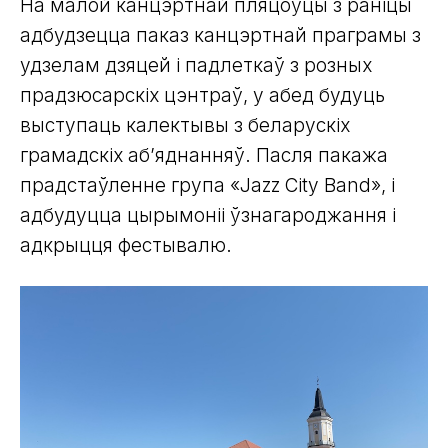
На малой канцэртнай пляцоўцы з раніцы
адбудзецца паказ канцэртнай праграмы з
удзелам дзяцей і падлеткаў з розных
прадзюсарскіх цэнтраў, у абед будуць
выступаць калектывы з беларускіх
грамадскіх аб’яднанняў. Пасля пакажа
прадстаўленне група «Jazz City Band», і
адбудуцца цырымоніі ўзнагароджання і
адкрыцця фестывалю.