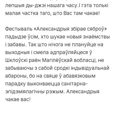
лепшыя ды-джэі нашага часу.І гэта толькі
малая частка таго, што Вас там чакае!
Фестываль «Александрыя збірае сяброў»
падыдзе ўсім, хто шукае новыя знаёмствы
і забавы. Так што нічога не плануйце на
выходныя і смела адпраўляйцеся ў
Шклоўскі раён Магілёўскай вобласці, не
забываючы з сабой сродкі індывідуальнай
абароны, бо на свяце ў абавязковым
парадку выконваецца санітарна-
эпідэміялагічны рэжым. Александрыя
чакае вас!