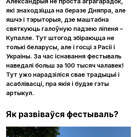
Александрыя не проста аграгарадок,
які знаходзіцца на беразе Дняпра, але
яшчэ і тэрыторыя, дзе маштабна
святкуюць галоўную падзею ліпеня –
Купалле. Тут штогод збіраюцца не
толькі беларусы, але і госці з Расіі і
Украіны. За час існавання фестываль
наведалі больш за 100 тысяч чалавек!
Тут ужо нарадзіліся свае традыцыі і
асаблівасці, пра якія і будзе гэты
артыкул.
Як развіваўся фестываль?