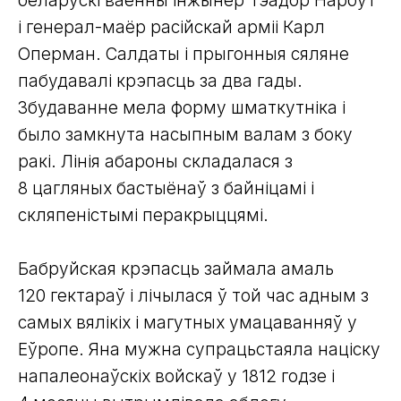
беларускі ваенны інжынер Тэадор Нарбут
і генерал-маёр расійскай арміі Карл
Оперман. Салдаты і прыгонныя сяляне
пабудавалі крэпасць за два гады.
Збудаванне мела форму шматкутніка і
было замкнута насыпным валам з боку
ракі. Лінія абароны складалася з
8 цагляных бастыёнаў з байніцамі і
скляпеністымі перакрыццямі.
Бабруйская крэпасць займала амаль
120 гектараў і лічылася ў той час адным з
самых вялікіх і магутных умацаванняў у
Еўропе. Яна мужна супрацьстаяла націску
напалеонаўскіх войскаў у 1812 годзе і