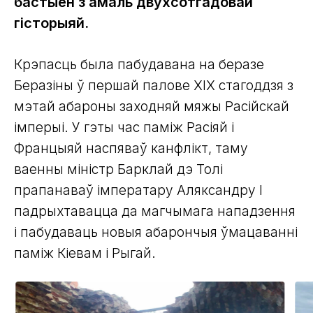
бастыён з амаль двухсотгадовай
гісторыяй.
Крэпасць была пабудавана на беразе
Беразіны ў першай палове XIX стагоддзя з
мэтай абароны заходняй мяжы Расійскай
імперыі. У гэты час паміж Расіяй і
Францыяй наспяваў канфлікт, таму
ваенны міністр Барклай дэ Толі
прапанаваў імператару Аляксандру I
падрыхтавацца да магчымага нападзення
і пабудаваць новыя абарончыя ўмацаванні
паміж Кіевам і Рыгай.