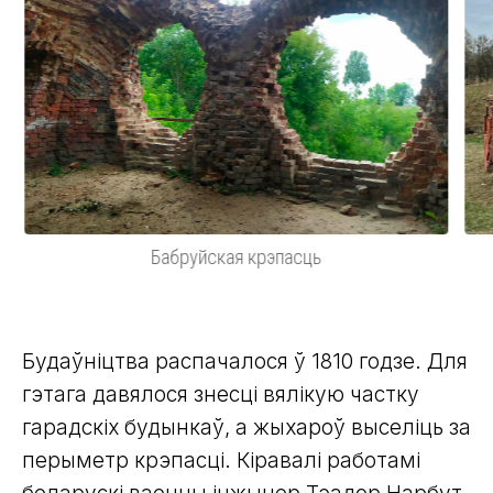
Бабруйская крэпасць
Будаўніцтва распачалося ў 1810 годзе. Для
гэтага давялося знесці вялікую частку
гарадскіх будынкаў, а жыхароў выселіць за
перыметр крэпасці. Кіравалі работамі