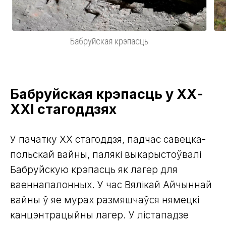
Бабруйская крэпасць
Бабруйская крэпасць у ХХ-
ХХI стагоддзях
У пачатку ХХ стагоддзя, падчас савецка-
польскай вайны, палякі выкарыстоўвалі
Бабруйскую крэпасць як лагер для
ваеннапалонных. У час Вялікай Айчыннай
вайны ў яе мурах размяшчаўся нямецкі
канцэнтрацыйны лагер. У лістападзе