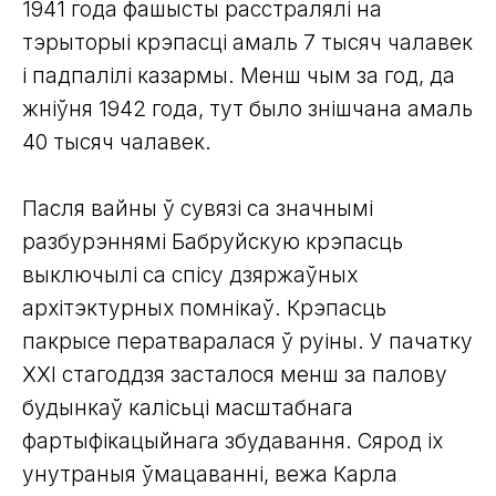
1941 года фашысты расстралялі на
тэрыторыі крэпасці амаль 7 тысяч чалавек
і падпалілі казармы. Менш чым за год, да
жніўня 1942 года, тут было знішчана амаль
40 тысяч чалавек.
Пасля вайны ў сувязі са значнымі
разбурэннямі Бабруйскую крэпасць
выключылі са спісу дзяржаўных
архітэктурных помнікаў. Крэпасць
пакрысе ператваралася ў руіны. У пачатку
ХХI стагоддзя засталося менш за палову
будынкаў калісьці масштабнага
фартыфікацыйнага збудавання. Сярод іх
унутраныя ўмацаванні, вежа Карла