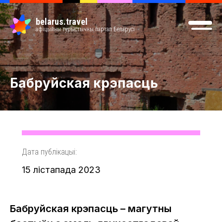
belarus.travel
афіцыйны турыстычны партал Беларусі
Бабруйская крэпасць
Дата публікацыі:
15 лістапада 2023
Бабруйская крэпасць – магутны