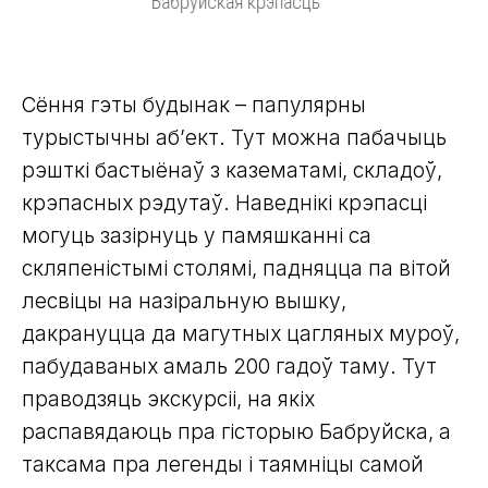
Бабруйская крэпасць
Сёння гэты будынак – папулярны
турыстычны аб’ект. Тут можна пабачыць
рэшткі бастыёнаў з казематамі, складоў,
крэпасных рэдутаў. Наведнікі крэпасці
могуць зазірнуць у памяшканні са
скляпеністымі столямі, падняцца па вітой
лесвіцы на назіральную вышку,
дакрануцца да магутных цагляных муроў,
пабудаваных амаль 200 гадоў таму. Тут
праводзяць экскурсіі, на якіх
распавядаюць пра гісторыю Бабруйска, а
таксама пра легенды і таямніцы самой