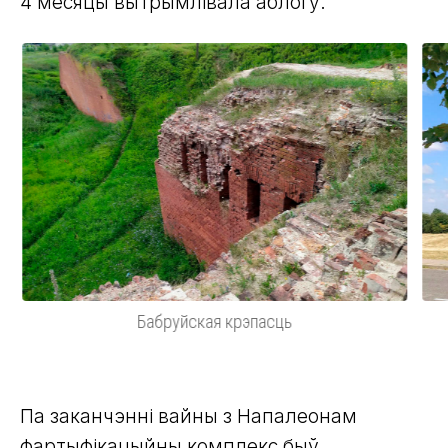
4 месяцы вытрымлівала аблогу.
Бабруйская крэпасць
Па заканчэнні вайны з Напалеонам
фартыфікацыйны комплекс быў