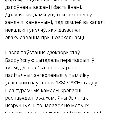
дапоўнены вежамі і бастыёнамі.
Драўляныя дамы ўнутры комплексу
замянілі каменнымі, пад зямлёй выкапалі
некалькі тунэляў, якія дазвалялі
эвакуіравацца пры неабходнасці.
Пасля паўстання дзекабрыстаў
Бабруйскую цытадэль ператварылі ў
турму, дзе адбывалі пакаранне
палітычныя зняволеныя, у тым ліку
ўдзельнікі паўстання 1830-1831-х гадоў.
Пра турэмныя камеры крэпасці
распавядалі з жахам. Яны былі так
нязручныя, што чалавек не мог у іх