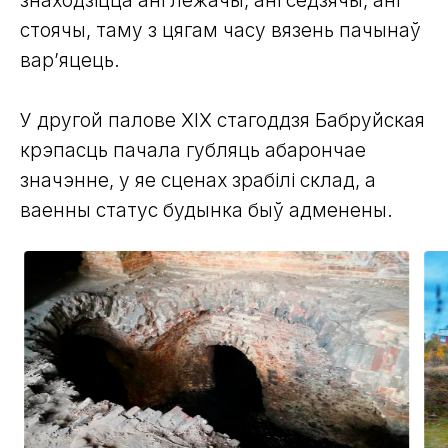
знаходзіцца ані лежачы, ані седзячы, ані
стоячы, таму з цягам часу вязень пачынаў
вар’яцець.
У другой палове XIX стагоддзя Бабруйская
крэпасць пачала губляць абарончае
значэнне, у яе сценах зрабілі склад, а
ваенны статус будынка быў адменены.