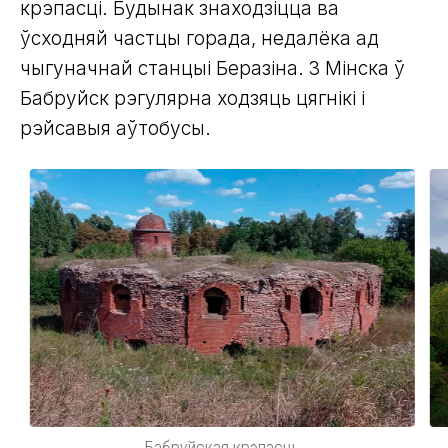
крэпасці. Будынак знаходзіцца ва
ўсходняй частцы горада, недалёка ад
чыгуначнай станцыі Беразіна. З Мінска ў
Бабруйск рэгулярна ходзяць цягнікі і
рэйсавыя аўтобусы.
Бабруйская крэпасць