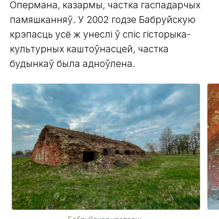
Опермана, казармы, частка гаспадарчых
памяшканняў. У 2002 годзе Бабруйскую
крэпасць усё ж унеслі ў спіс гісторыка-
культурных каштоўнасцей, частка
будынкаў была адноўлена.