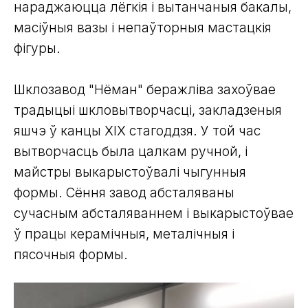
нараджаюцца лёгкія і вытанчаныя бакалы,
масіўныя вазы і непаўторныя мастацкія
фігуры.
Шклозавод "Нёман" беражліва захоўвае
традыцыі шкловытворчасці, закладзеныя
яшчэ ў канцы XIX стагоддзя. У той час
вытворчасць была цалкам ручной, і
майстры выкарыстоўвалі чыгунныя
формы. Сёння завод абсталяваны
сучасным абсталяваннем і выкарыстоўвае
ў працы керамічныя, металічныя і
пясочныя формы.