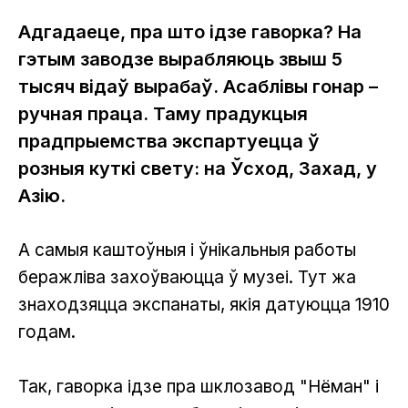
Адгадаеце, пра што ідзе гаворка? На
гэтым заводзе вырабляюць звыш 5
тысяч відаў вырабаў. Асаблівы гонар –
ручная праца. Таму прадукцыя
прадпрыемства экспартуецца ў
розныя куткі свету: на Ўсход, Захад, у
Азію.
А самыя каштоўныя і ўнікальныя работы
беражліва захоўваюцца ў музеі. Тут жа
знаходзяцца экспанаты, якія датуюцца 1910
годам.
Так, гаворка ідзе пра шклозавод "Нёман" і