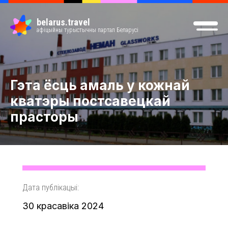
belarus.travel
афіцыйны турыстычны партал Беларусі
Гэта ёсць амаль у кожнай
кватэры постсавецкай
прасторы
Дата публікацыі:
30 красавіка 2024