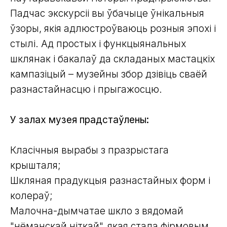
Падчас экскурсіі вы ўбачыце ўнікальныя
ўзоры, якія адлюстроўваюць розныя эпохі і
стылі. Ад простых і функцыянальных
шклянак і бакалаў да складаных мастацкіх
кампазіцый – музейны збор дзівіць сваёй
разнастайнасцю і прыгажосцю.
У залах музея прадстаўлены:
Класічныя вырабы з празрыстага
крышталя;
Шкляная прадукцыя разнастайных форм і
колераў;
Малочна-дымчатае шкло з вядомай
"нёманскай ніткай", якая стала фірмовым