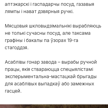
аптэкарскi і гаспадарчы посуд, газавыя
лямпы і нават дзвярныя ручкі.
Мясцовыя шкловыдзімальнікі вырабляюць
не толькі сучасны посуд, але таксама
графіны і бакалы па ўзорах 19-га
стагоддзя.
Асаблівы гонар завода – вырабы ручной
працы, якія ствараюцца спецыялістамі
эксперыментальна-мастацкай брыгады
для асаблівых выпадкаў або замежных
гасцей.