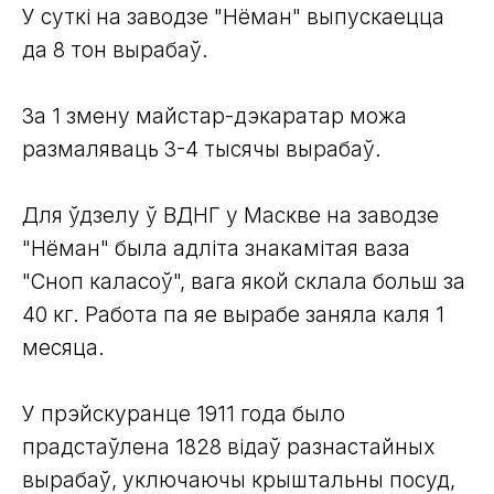
У суткі на заводзе "Нёман" выпускаецца
да 8 тон вырабаў.
За 1 змену майстар-дэкаратар можа
размаляваць 3-4 тысячы вырабаў.
Для ўдзелу ў ВДНГ у Маскве на заводзе
"Нёман" была адліта знакамітая ваза
"Сноп каласоў", вага якой склала больш за
40 кг. Работа па яе вырабе заняла каля 1
месяца.
У прэйскуранце 1911 года было
прадстаўлена 1828 відаў разнастайных
вырабаў, уключаючы крыштальны посуд,