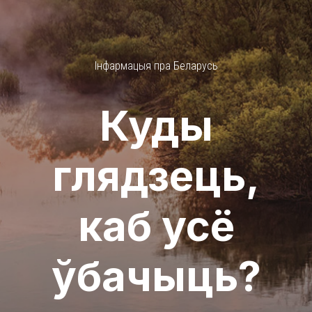
Інфармацыя пра Беларусь
Куды
глядзець,
каб усё
ўбачыць?