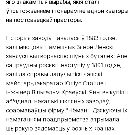
яго знакамітыя вырабы, якія сталі
ўпрыгожваннем і гонарам не адной кватэры
на постсавецкай прасторы.
Гісторыя завода пачалася ў 1883 годзе,
калі мясцовы памешчык Зянон Ленскі
заняўся вытворчасцю піўных бутэлек. Але
сапраўдны росквіт наступіў у 1891 годзе,
калі да справы далучыліся чэшскі
майстар-дэкаратар Юліус Столле і
інжынер Вільгельм Краеўскі. Яны выкупілі і
аб'ядналі некалькі шкляных заводаў,
сфармаваўшы фірму "Нёман". Дзякуючы іх
намаганням прадпрыемства атрымала
шырокую вядомасць у розных краінах