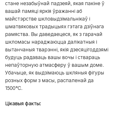
стане незабыўнай падзеяй, якая пакіне ў
вашай памяці яркія ўражанні аб
майстэрстве шкловыдзімальнікаў і
шматвяковых традыцыях гэтага дзіўнага
рамяства. Вы даведаецеся, як з гарачай
шкломасы нараджаюцца далікатныя і
вытанчаныя тварэннi, якія дзесяцігоддзямі
будуць радаваць вашы вочы і ствараць
непаўторную атмасферу ў вашым доме.
Убачыце, як выдзімаюць шкляныя фігуры
розных форм з масы, распаленай да
1500°С.
Цікавыя факты: