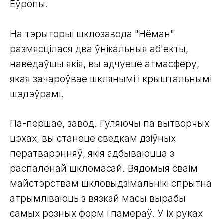
Еўропы.
На тэрыторыі шклозавода "Нёман"
размясцілася два ўнікальныя аб'екты,
наведаўшы якія, вы адчуеце атмасферу,
якая зачароўвае шклянымі і крыштальнымі
шэдэўрамі.
Па-першае, завод. Гуляючы па вытворчых
цэхах, вы станеце сведкам дзіўных
ператварэнняў, якія адбываюцца з
распаленай шкломасай. Вядомыя сваім
майстэрствам шкловыдзімальнікі спрытна
атрымліваюць з вязкай масы вырабы
самых розных форм і памераў. У іх руках