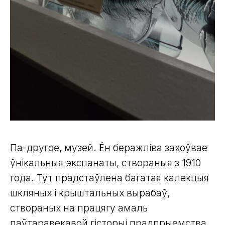
Па-другое, музей. Ён беражліва захоўвае
ўнікальныя экспанаты, створаныя з 1910
года. Тут прадстаўлена багатая калекцыя
шкляных і крыштальных вырабаў,
створаных на працягу амаль
паўтаравекавой гісторыі прадпрыемства.