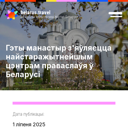
belarus.travel
афіцыйны турыстычны партал Беларусі
Гэты манастыр з'яўляецца
найстаражытнейшым
цэнтрам праваслаўя ў
Беларусі
Дата публікацыі:
1 ліпеня 2025