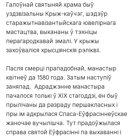
Галоўнай святыняй храма быў
уздзвізальны Крыж-каўчэг, шэдэўр
старажытнавізантыйскага ювелірнага
мастацтва, выкананы ў тэхніцы
перагародкавай эмалі. У крыжы
захоўваліся хрысціянскія рэліквіі.
Пасля смерці прападобнай, манастыр
квітнеў да 1580 года. Затым наступіў
заняпад. Адраджэнне манастыра
пачалося толькі ў ХІХ стагоддзі, ён быў
прылічаны да разраду першакласных і
пры iм адкрылася Спаса-Еўфрасіннеўскае
жаночае вучылішча. Тут прадоўжылася
справа святой Еўфрасінні па выхаванні і