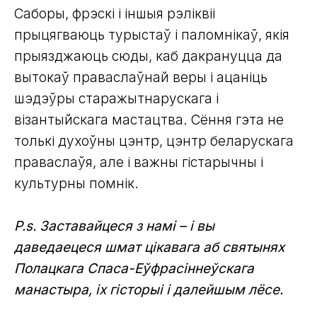
Саборы, фрэскі і іншыя рэліквіі
прыцягваюць турыстаў і паломнікаў, якія
прыязджаюць сюды, каб дакрануцца да
вытокаў праваслаўнай веры і ацаніць
шэдэўры старажытнарускага і
візантыйскага мастацтва. Сёння гэта не
толькі духоўны цэнтр, цэнтр беларускага
праваслаўя, але і важны гістарычны і
культурны помнік.
P.s. Заставайцеся з намі – і вы
даведаецеся шмат цікавага аб святынях
Полацкага Спаса-Еўфрасіннеўскага
манастыра, іх гісторыі і далейшым лёсе.