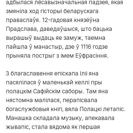
адбылася лёсавызначальная падзея, якая
змяніла ход гісторыі беларускага
праваслаўя. 12-гадовая князёўна
Прадслава, даведаўшыся, што бацька
вырашыў выдаць яе замуж, таемна
пайшла ў манастыр, дзе ў 1116 годзе
прыняла пострыг з імем Еўфрасіння.
З благаславення епіскапа Іліі яна
пасялілася ў маленькай келлі пры
полацкім Сафійскім саборы. Там яна
нястомна малілася, перапісвала
богаслужбовыя кнігі, вяла Полацкі летапіс.
Манашка складала музыку, апекавала
жывапіс, стала вядома як першая