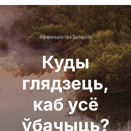
Інфармацыя пра Беларусь
Куды
глядзець,
каб усё
ўбачыць?