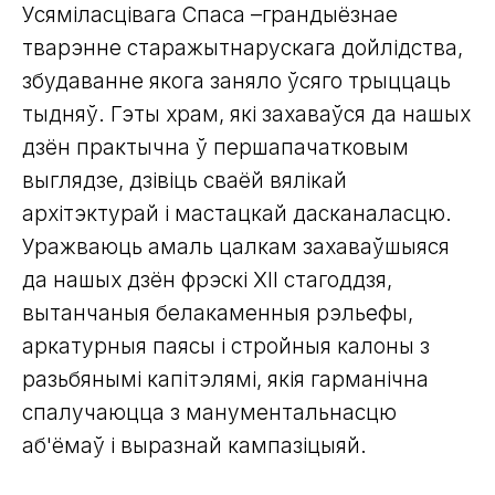
Усяміласцівага Спаса –грандыёзнае
тварэнне старажытнарускага дойлідства,
збудаванне якога заняло ўсяго трыццаць
тыдняў. Гэты храм, які захаваўся да нашых
дзён практычна ў першапачатковым
выглядзе, дзівіць сваёй вялікай
архітэктурай і мастацкай дасканаласцю.
Уражваюць амаль цалкам захаваўшыяся
да нашых дзён фрэскі ХІІ стагоддзя,
вытанчаныя белакаменныя рэльефы,
аркатурныя паясы і стройныя калоны з
разьбянымі капітэлямі, якія гарманічна
спалучаюцца з манументальнасцю
аб'ёмаў і выразнай кампазіцыяй.