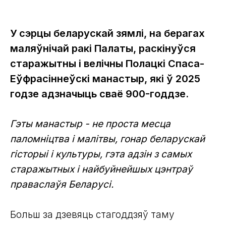
У сэрцы беларускай зямлі, на берагах
маляўнічай ракі Палаты, раскінуўся
старажытны і велічны Полацкі Спаса-
Еўфрасіннеўскі манастыр, які ў 2025
годзе адзначыць сваё 900-годдзе.
Гэты манастыр - не проста месца
паломніцтва і малітвы, гонар беларускай
гісторыі і культуры, гэта адзін з самых
старажытных і найбуйнейшых цэнтраў
праваслаўя Беларусі.
Больш за дзевяць стагоддзяў таму