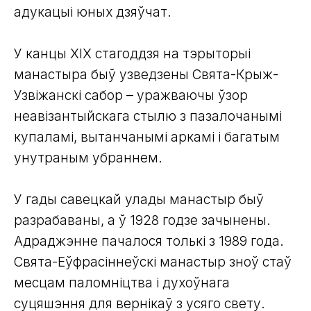
адукацыі юных дзяўчат.
У канцы XIX стагоддзя на тэрыторыі
манастыра быў узведзены Свята-Крыж-
Узвіжанскі сабор – уражваючы ўзор
неавізантыйскага стылю з пазалочанымі
купаламі, вытанчанымі аркамі і багатым
унутраным убраннем.
У гады савецкай улады манастыр быў
разрабаваны, а ў 1928 годзе зачынены.
Адраджэнне пачалося толькі з 1989 года.
Свята-Еўфрасіннеўскі манастыр зноў стаў
месцам паломніцтва і духоўнага
суцяшэння для вернікаў з усяго свету.