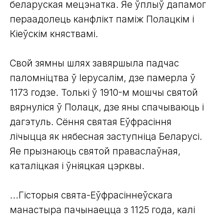
беларуская мецэнатка. Яе ўплыў дапамог
пераадолець канфлікт паміж Полацкім і
Кіеўскім княствамі.
Свой зямны шлях завяршыла падчас
паломніцтва ў Іерусалім, дзе памерла ў
1173 годзе. Толькі ў 1910-м мошчы святой
вярнуліся ў Полацк, дзе яны спачываюць і
дагэтуль. Сёння святая Еўфрасіння
лічыцца як нябесная заступніца Беларусі.
Яе прызнаюць святой праваслаўная,
каталіцкая і ўніяцкая цэрквы.
...Гісторыя свята-Еўфрасіннеўскага
манастыра пачынаецца з 1125 года, калі