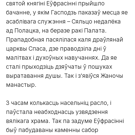
святой княгіні Еўфрасінні прыйшло
бачанне, у якім Гасподзь паказаў месца яе
асаблівага служэння – Сяльцо недалёка
ад Полацка, на беразе ракі Палата.
Прападобная пасялілася каля драўлянай
царквы Спаса, дзе праводзіла дні ў
малітвах і духоўных навучаннях. Да яе
сталі прыходзіць дзяўчаты ў пошуках
выратавання душы. Так і з'явіўся Жаночы
манастыр.
З часам колькасць насельніц расло, і
паўстала неабходнасць узвядзення
вялікага храма. Так па задуме Еўфрасінні
быў пабудаваны каменны сабор