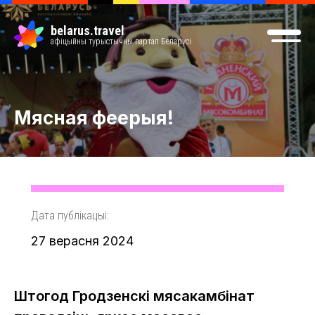
belarus.travel
афіцыйны турыстычны партал Беларусі
Мясная феерыя!
Дата публікацыі:
27 верасня 2024
Штогод Гродзенскі мясакамбінат