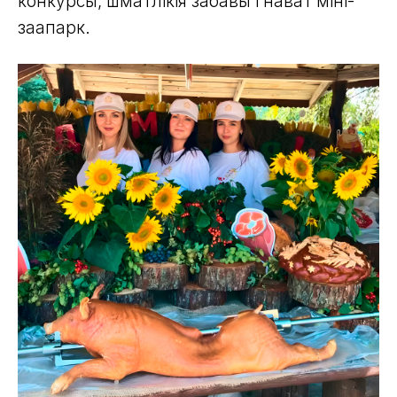
конкурсы, шматлікія забавы і нават міні-
заапарк.