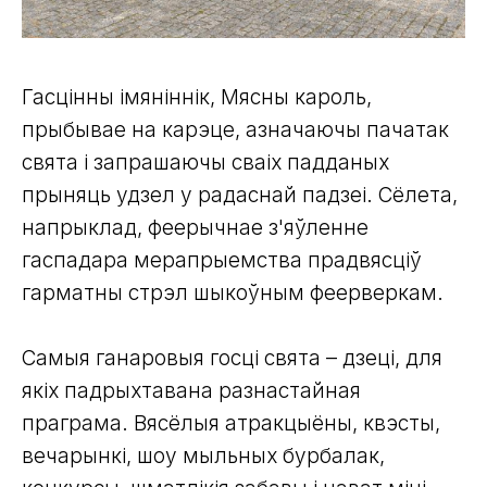
Гасцiнны імяніннік, Мясны кароль,
прыбывае на карэце, азначаючы пачатак
свята і запрашаючы сваіх падданых
прыняць удзел у радаснай падзеі. Сёлета,
напрыклад, феерычнае з'яўленне
гаспадара мерапрыемства прадвясціў
гарматны стрэл шыкоўным феерверкам.
Самыя ганаровыя госці свята – дзеці, для
якіх падрыхтавана разнастайная
праграма. Вясёлыя атракцыёны, квэсты,
вечарынкі, шоу мыльных бурбалак,