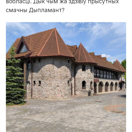
вобласці. Дык чым жа здзівіў прысутных
смачны Дыпламант?