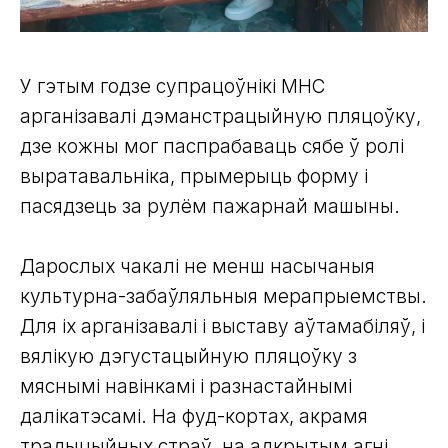
У гэтым годзе супрацоўнікі МНС
арганізавалі дэманстрацыйную пляцоўку,
дзе кожны мог паспрабаваць сябе ў ролі
выратавальніка, прымерыць форму і
пасядзець за рулём пажарнай машыны.
Дарослых чакалі не менш насычаныя
культурна-забаўляльныя мерапрыемствы.
Для іх арганізавалі і выставу аўтамабіляў, і
вялікую дэгустацыйную пляцоўку з
мяснымі навінкамі і разнастайнымі
далікатэсамі. На фуд-кортах, акрамя
традыцыйных страў, на адкрытым агні