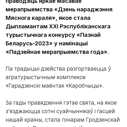
праводзіць яркае масавае
мерапрыемства «Дзень нараджэння
Мяснога караля», якое стала
Дыпламантам ХХІ Рэспубліканскага
турыстычнага конкурсу «Пазнай
Беларусь-2023» у намінацыі
«Падзейнае мерапрыемства года».
Па традыцыі дзейства разгортваецца ў
агратурыстычным комплексе
«Гарадзенскі маёнтак «Каробчыцы».
За гады правядзення гэтае свята, на якое
з'язджаюцца сотні суайчыннікаў і гасцей
нашай краіны, стала гонарам Гродзенскай