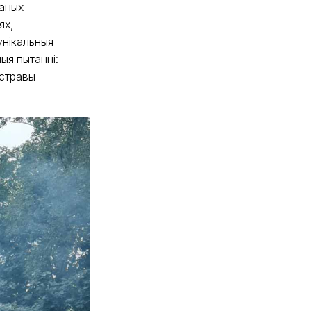
чаных
ях,
унікальныя
ыя пытанні:
 стравы