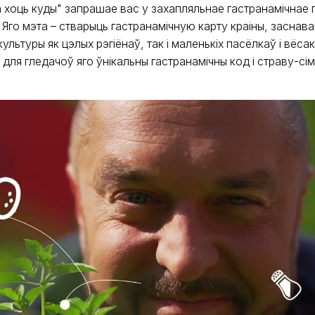
 хоць куды" запрашае вас у захапляльнае гастранамічна
. Яго мэта – стварыць гастранамічную карту краіны, заснав
культуры як цэлых рэгіёнаў, так і маленькіх пасёлкаў і вёсак
для гледачоў яго ўнікальны гастранамічны код і страву-сім