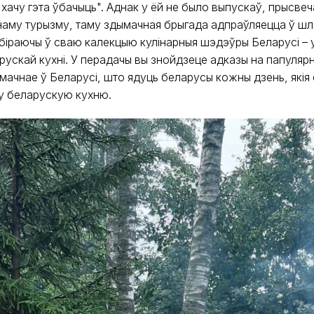
 хачу гэта ўбачыць". Аднак у ёй не было выпускаў, прысве
наму турызму, таму здымачная брыгада адпраўляецца ў шл
збіраючы ў сваю калекцыю кулінарныя шэдэўры Беларусі – 
рускай кухні. У перадачы вы знойдзеце адказы на папулярн
мачнае ў Беларусі, што ядуць беларусы кожны дзень, якія
у беларускую кухню.