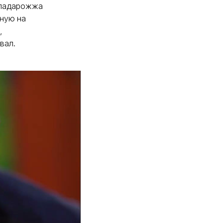
е падарожжа
аную на
,
вал.