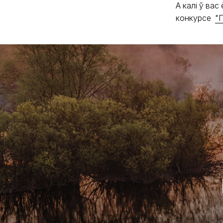
А калі ў вас
конкурсе
"