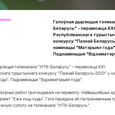
Галоўная дырэкцыя тэлека
Беларусь" – пераможца ХХІ
Рэспубліканскага турысты
конкурсу "Пазнай Беларусь
намінацыі "Матэрыял года"
Паднамінацыя "Відэаматэр
рэкцыя тэлеканала "НТВ-Беларусь" – пераможца ХХІ
скага турыстычнага конкурсу "Пазнай Беларусь-2023" у на
ода". Паднамінацыя "Відэаматэрыял года".
і творчых работ прэтэндавалі на перамогу. Найвышэйшых а
раект "Ежа хоць куды". Гэта перадача аб гастранамiчным т
ожную суботу на тэлеканале "НТВ-Беларусь".