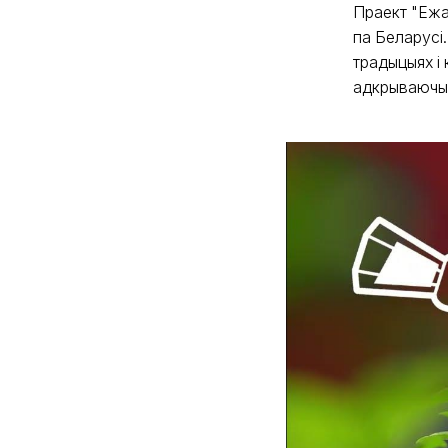
Праект "Ежа
па Беларусі
традыцыях і 
адкрываючы 