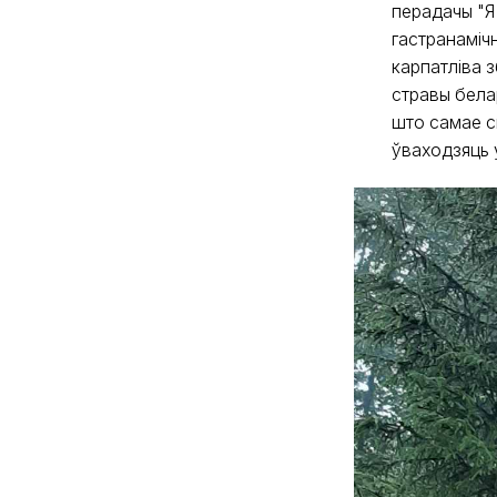
перадачы "Я
гастранаміч
карпатліва 
стравы бела
што самае с
ўваходзяць 