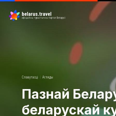
belarus.travel
афіцыйны турыстычны партал Беларусі
Славутасці
Агляды
Пазнай Бела
беларускай к