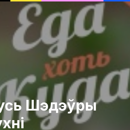
русь Шэдэўры
ухні