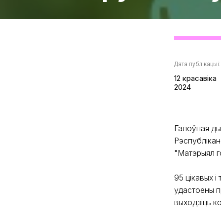
Дата публікацыі:
12 красавіка
2024
Галоўная ды
Рэспублікан
"Матэрыял г
95 цікавых 
удастоены п
выходзіць к