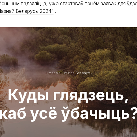
 ёсць чым падзяліцца, ужо стартаваў прыём заявак для ўдз
Пазнай Беларусь-2024"
.
Інфармацыя пра Беларусь
Куды глядзець,
каб усё ўбачыць