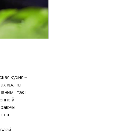
ская кухня –
лах краіны
нымі, так і
енне ў
вараючы
откі.
сваёй