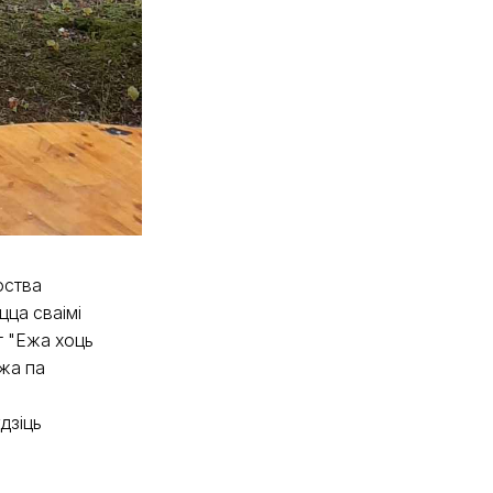
оства
цца сваімі
т "Ежа хоць
жа па
дзіць