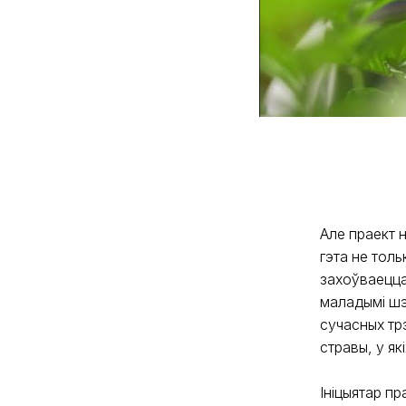
Але праект 
гэта не толь
захоўваецца
маладымі шэ
сучасных тр
стравы, у як
Ініцыятар пр