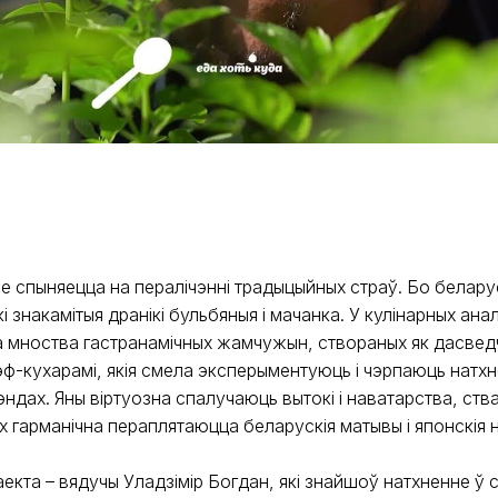
не спыняецца на пералічэнні традыцыйных страў. Бо белару
кі знакамітыя дранікі бульбяныя і мачанка. У кулінарных ана
 мноства гастранамічных жамчужын, створаных як дасведча
ф-кухарамі, якія смела эксперыментуюць і чэрпаюць натхн
эндах. Яны віртуозна спалучаюць вытокі і наватарства, ст
іх гарманічна пераплятаюцца беларускія матывы і японскія н
аекта – вядучы Уладзімір Богдан, які знайшоў натхненне ў 