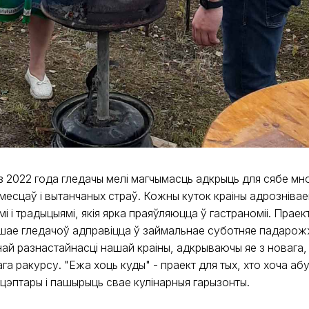
 2022 года гледачы мелі магчымасць адкрыць для сябе мн
месцаў і вытанчаных страў. Кожны куток краіны адрознівае
і і традыцыямі, якія ярка праяўляюцца ў гастраноміі. Праек
шае гледачоў адправіцца ў займальнае суботняе падарож
най разнастайнасці нашай краіны, адкрываючы яе з новага,
а ракурсу. "Ежа хоць куды" - праект для тых, хто хоча абу
цэптары і пашырыць свае кулінарныя гарызонты.