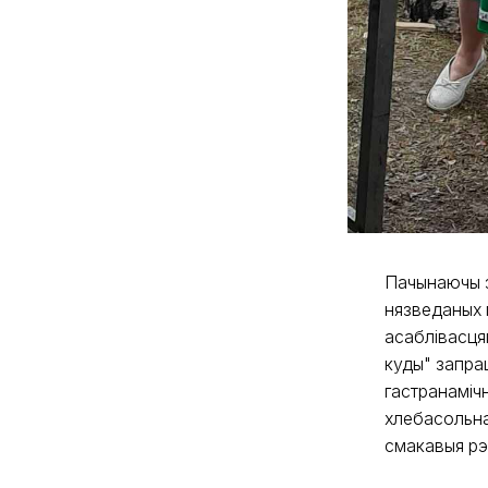
Пачынаючы з
нязведаных 
асаблівасцям
куды" запра
гастранаміч
хлебасольнаг
смакавыя рэ