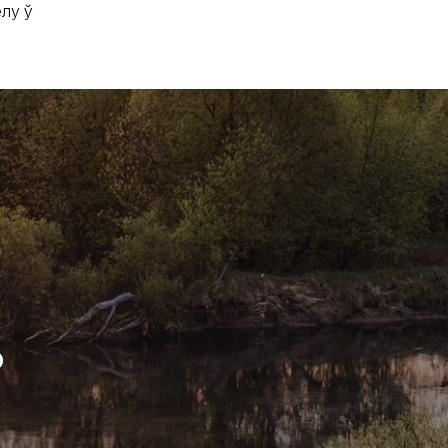
елу ў
?