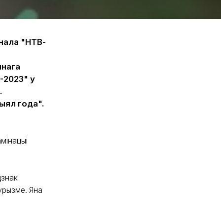
нала "НТВ-
чнага
-2023" у
.
ыял года".
мінацыі
дзнак
урызме. Яна