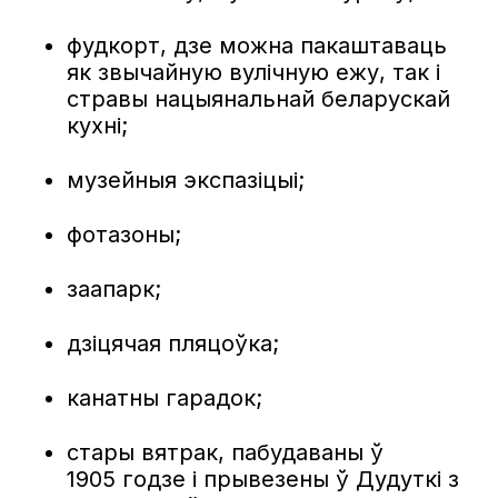
фудкорт, дзе можна пакаштаваць
як звычайную вулічную ежу, так і
стравы нацыянальнай беларускай
кухні;
музейныя экспазіцыі;
фотазоны;
заапарк;
дзіцячая пляцоўка;
канатны гарадок;
стары вятрак, пабудаваны ў
1905 годзе і прывезены ў Дудуткі з