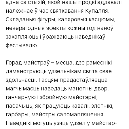
адна са стыхій, якой нашы продкі аддавалі
належнае ў час святкавання Купалля.
Складаныя фігуры, каляровыя касцюмы,
неверагодныя эфекты кожны год наноў
захапляюць і ўражваюць наведнікаў
фестывалю.
Горад майстраў – месца, дзе рамеснікі
дэманструюць удзельнікам свята свае
здольнасці. Гасцям прадастаўляецца
магчымасць наведаць манетны двор,
ганчарную і збройную майстэрні,
пабачыць, як працуюць кавалі, злотнікі,
гарбары, майстры саломапляцення.
Наведнікі могуць узяць удзел у майстар-