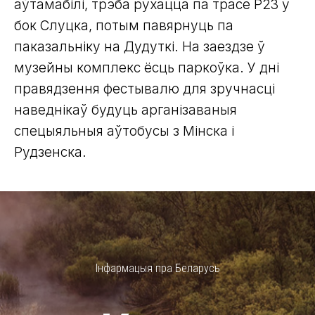
аўтамабілі, трэба рухацца па трасе Р23 у
бок Слуцка, потым павярнуць па
паказальніку на Дудуткі. На заездзе ў
музейны комплекс ёсць паркоўка. У дні
правядзення фестывалю для зручнасці
наведнікаў будуць арганізаваныя
спецыяльныя аўтобусы з Мінска і
Рудзенска.
Інфармацыя пра Беларусь