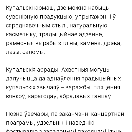
Купальскі кірмаш, дзе можна набыць
сувенірную прадукцыю, упрыгажэнні ў
сярэднявечным стылі, натуральную
касметыку, традыцыйнае адзенне,
рамесныя вырабы з гліны, каменя, дрэва,
лазы, саломы.
Купальскія абрады. Ахвотныя могуць
далучыцца да аднаўлення традыцыйных
купальскіх звычаяў – варажбы, пляцення
вянкоў, карагодаў, абрадавых танцаў.
Позна ўвечары, па заканчэнні канцэртнай
праграмы, удзельнікі і наведнікі
фестывалю з запаленымі паходнямі ідуць