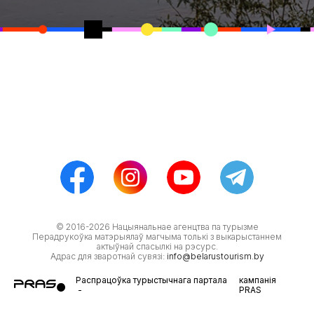
© 2016-2026 Нацыянальнае агенцтва па турызме
Перадрукоўка матэрыялаў магчыма толькі з выкарыстаннем
актыўнай спасылкі на рэсурс.
Адрас для зваротнай сувязі:
info@belarustourism.by
Распрацоўка турыстычнага партала
кампанія
-
PRAS