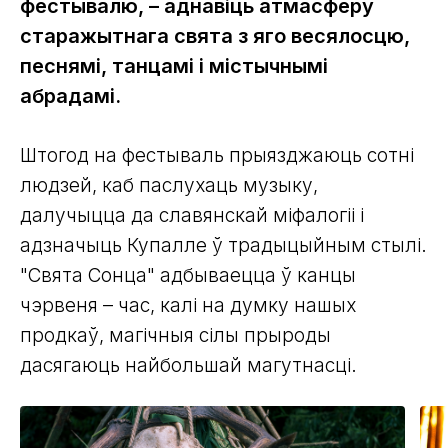
фестывалю, – аднавіць атмасферу
старажытнага свята з яго весялосцю,
песнямі, танцамі і містычнымі
абрадамі.
Штогод на фестываль прыязджаюць сотні
людзей, каб паслухаць музыку,
далучыцца да славянскай міфалогіі і
адзначыць Купалле ў традыцыйным стылі.
"Свята Сонца" адбываецца ў канцы
чэрвеня – час, калі на думку нашых
продкаў, магічныя сілы прыроды
дасягаюць найбольшай магутнасці.