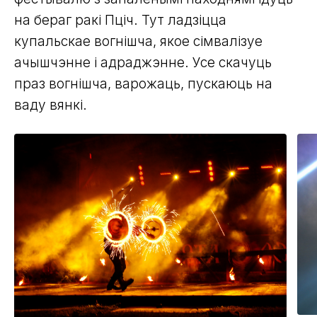
на бераг ракі Пціч. Тут ладзіцца
купальскае вогнішча, якое сімвалізуе
ачышчэнне і адраджэнне. Усе скачуць
праз вогнішча, варожаць, пускаюць на
ваду вянкі.