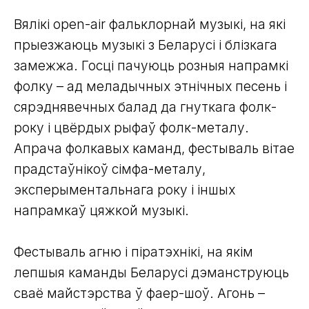
Вялікі open-air фальклорнай музыкі, на які
прыезжаюць музыкі з Беларусі і блізкага
замежжа. Госці пачуюць розныя напрамкі
фолку – ад меладычных этнічных песень і
сярэднявечных балад да гнуткага фолк-
року і цвёрдых рыфаў фолк-металу.
Апрача фолкавых каманд, фестываль вітае
прадстаўнікоў сімфа-металу,
эксперыментальнага року і іншых
напрамкаў цяжкой музыкі.
Фестываль агню і піратэхнікі, на якім
лепшыя каманды Беларусі дэманструюць
сваё майстэрства ў фаер-шоў. Агонь –