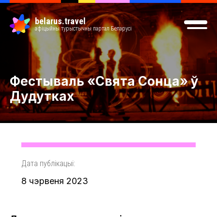
belarus.travel
афіцыйны турыстычны партал Беларусі
Фестываль «Свята Сонца» ў
Дудутках
Дата публікацыі:
8 чэрвеня 2023