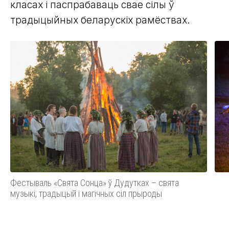
класах і паспрабаваць свае сілы ў
традыцыйных беларускіх рамёствах.
Фестываль «Свята Сонца» ў Дудутках – свята
музыкі, традыцый і магічных сіл прыроды