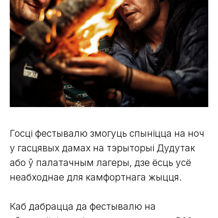
Госці фестывалю змогуць спыніцца на ноч
у гасцявых дамах на тэрыторыі Дудутак
або ў палатачным лагеры, дзе ёсць усё
неабходнае для камфортнага жыцця.
Каб дабрацца да фестывалю на