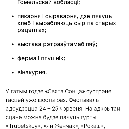
Гомельскай вобласці;
пякарня і сыраварня, дзе пякуць
хлеб і вырабляюць сыр па старых
рэцэптах;
выстава рэтрааўтамабіляў;
ферма і птушнік;
вінакурня.
У гэтым годзе «Свята Сонца» сустрэне
гасцей ужо шосты раз. Фестываль
адбудзецца 24 – 25 чэрвеня. На адкрытай
сцэне можна будзе пачуць гурты
«Trubetskoy», «Ян Женчак», «Рокаш»,