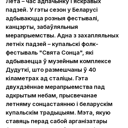
Лета – час адпачынку і яскравых
падзей. У гэты сезон у Беларусі
адбываюцца розныя фестывалі,
канцэрты, забаўляльныя
мерапрыемствы. Адна з захапляльных
летніх падзей – купальскі фолк-
фестываль "Свята Сонца", які
адбываецца ў музейным комплексе
Дудуткі, што размешчаны ў 40
кіламетрах ад сталіцы. Гэта
двухдзённае мерапрыемства пад
адкрытым небам, прысвечанае
летняму сонцастаянню і беларускім
купальскім традыцыям. Мэта, якую
ставяць перад сабой арганізатары