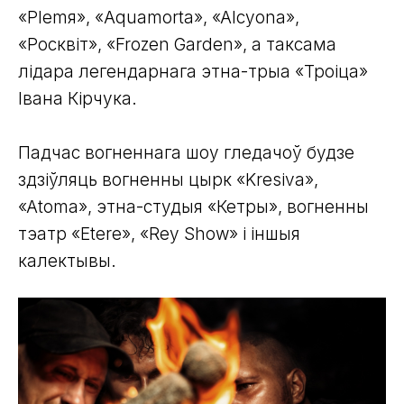
«Plemя», «Aquamorta», «Alcyona»,
«Росквіт», «Frozen Garden», а таксама
лідара легендарнага этна-трыа «Троіца»
Івана Кірчука.
Падчас вогненнага шоу гледачоў будзе
здзіўляць вогненны цырк «Kresiva»,
«Atoma», этна-студыя «Кетры», вогненны
тэатр «Etere», «Rey Show» і іншыя
калектывы.