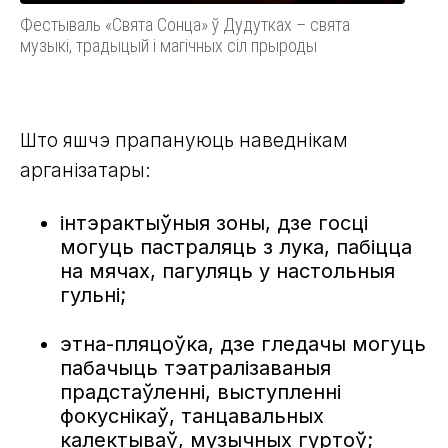
Фестываль «Свята Сонца» ў Дудутках – свята
музыкі, традыцый і магічных сіл прыроды
Што яшчэ прапануюць наведнікам
арганізатары:
інтэрактыўныя зоны, дзе госці
могуць пастраляць з лука, пабіцца
на мячах, пагуляць у настольныя
гульні;
этна-пляцоўка, дзе гледачы могуць
пабачыць тэатралізаваныя
прадстаўленні, выступленні
фокуснікаў, танцавальных
калектываў, музычных гуртоў;